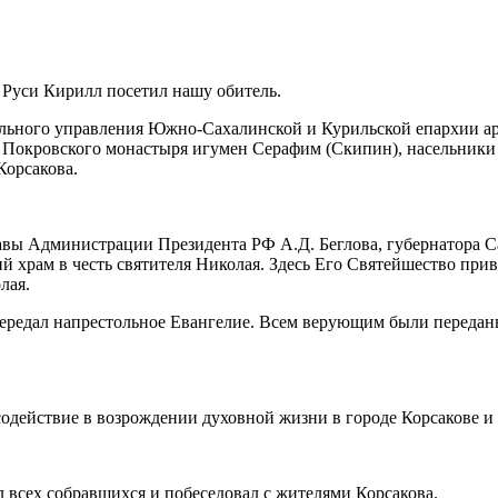
 Руси Кирилл посетил нашу обитель.
иального управления Южно-Сахалинской и Курильской епархии а
Покровского монастыря игумен Серафим (Скипин), насельники о
Корсакова.
вы Администрации Президента РФ А.Д. Беглова, губернатора Са
 храм в честь святителя Николая. Здесь Его Святейшество прив
лая.
ередал напрестольное Евангелие. Всем верующим были переданы
одействие в возрождении духовной жизни в городе Корсакове и 
 всех собравшихся и побеседовал с жителями Корсакова.