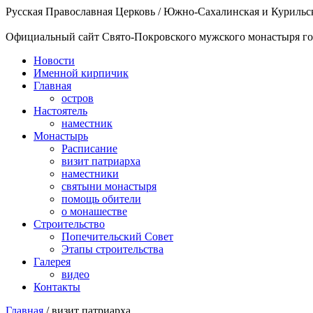
Русская Православная Церковь / Южно-Сахалинская и Курильс
Официальный сайт Свято-Покровского мужского монастыря го
Новости
Именной кирпичик
Главная
остров
Настоятель
наместник
Монастырь
Расписание
визит патриарха
наместники
святыни монастыря
помощь обители
о монашестве
Строительство
Попечительский Совет
Этапы строительства
Галерея
видео
Контакты
Главная
/
визит патриарха