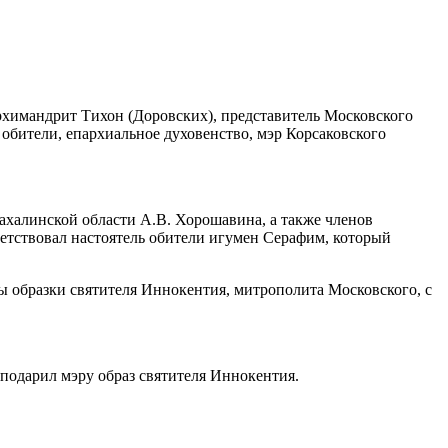
рхимандрит Тихон (Доровских), представитель Московского
бители, епархиальное духовенство, мэр Корсаковского
халинской области А.В. Хорошавина, а также членов
етствовал настоятель обители игумен Серафим, который
 образки святителя Иннокентия, митрополита Московского, с
подарил мэру образ святителя Иннокентия.