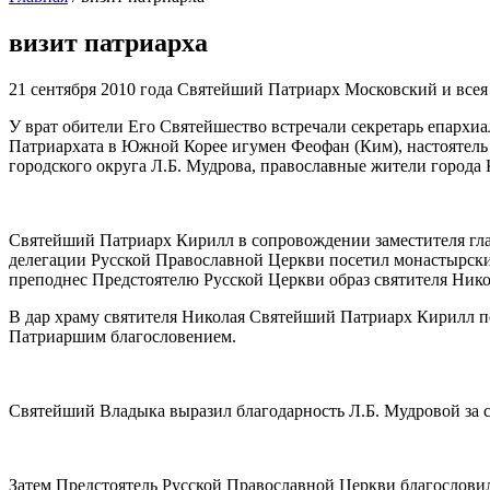
визит патриарха
21 сентября 2010 года Святейший Патриарх Московский и всея
У врат обители Его Святейшество встречали секретарь епарх
Патриархата в Южной Корее игумен Феофан (Ким), настоятель 
городского округа Л.Б. Мудрова, православные жители города 
Святейший Патриарх Кирилл в сопровождении заместителя гла
делегации Русской Православной Церкви посетил монастырский
преподнес Предстоятелю Русской Церкви образ святителя Нико
В дар храму святителя Николая Святейший Патриарх Кирилл п
Патриаршим благословением.
Святейший Владыка выразил благодарность Л.Б. Мудровой за с
Затем Предстоятель Русской Православной Церкви благословил