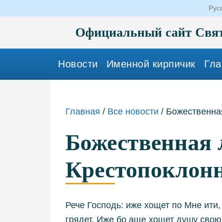
Рус
Официальный сайт Свят
Новости
Именной кирпичик
Гла
Главная
/
Все новости
/
Божественна
Божественная 
Крестопоклон
Рече Господь: иже хощет по Мне ити, 
грядет. Иже бо аще хощет душу свою 