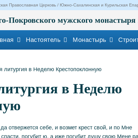
ская Православная Церковь / Южно-Сахалинская и Курильская Епа
о-Покровского мужского монастыря 
вная
Настоятель
Монастырь
Строи
я литургия в Неделю Крестопоклонную
литургия в Неделю
ную
да отвержется себе, и возмет крест свой, и по Мне
спасти, погубит ю, а иже погубит душу свою Мене р