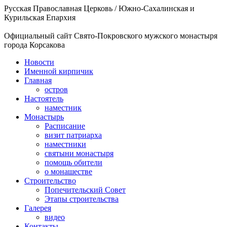
Русская Православная Церковь / Южно-Сахалинская и
Курильская Епархия
Официальный сайт Свято-Покровского мужского монастыря
города Корсакова
Новости
Именной кирпичик
Главная
остров
Настоятель
наместник
Монастырь
Расписание
визит патриарха
наместники
святыни монастыря
помощь обители
о монашестве
Строительство
Попечительский Совет
Этапы строительства
Галерея
видео
Контакты