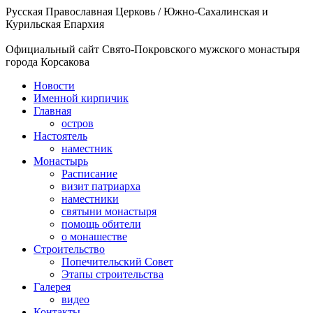
Русская Православная Церковь / Южно-Сахалинская и
Курильская Епархия
Официальный сайт Свято-Покровского мужского монастыря
города Корсакова
Новости
Именной кирпичик
Главная
остров
Настоятель
наместник
Монастырь
Расписание
визит патриарха
наместники
святыни монастыря
помощь обители
о монашестве
Строительство
Попечительский Совет
Этапы строительства
Галерея
видео
Контакты