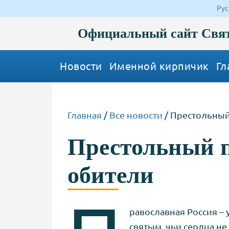
Рус
Официальный сайт Свят
Новости
Именной кирпичик
Гл
Главная
/
Все новости
/
Престольный
Престольный 
обители
равославная Россия – 
святым, чьи сердца н