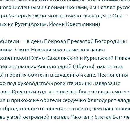
многочисленными Своими иконами, ими являя русс
ро Матерь Божию можно смело сказать, что Она –
ых на Руси»(Архим. Иоанн Крестьянкин)
обители — в день Покрова Пресвятой Богородицы
ском Свято-Никольском храме возглавил
рхиепископ Южно-Сахалинский и Курильский Никан
хии иеромонах Апполинарий (Обухов), наместник
) и братия обители в священном сане. Песнопения
ор под руководством регента Ирины Заварза.По
шен Крестный ход, а позже все богомольцы смогли
тия и прихожане обители сердечно благодарят вла
оброе, теплое отношение, за все то, чем наш прав
 у всей островной паствы. Многая и благая Вам ле