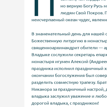
П
но верную Богу Русь 
людям Свой Покров. П
неисчерпаемый океан чудес, явленн
В знаменательный день для нашей 
Божественную литургию в монастыр
священноархимандрит обители — а
Владыке сослужили секретарь епар
монастыря игумен Алексий (Андреев
праздника исполнил праздничный х
окончании богослужения был совер
разделить совместную трапезу. Бра
Никанора за праздничный настрой, д
владыка заслужил уважение и любовь
дорогой владыка, с праздником!