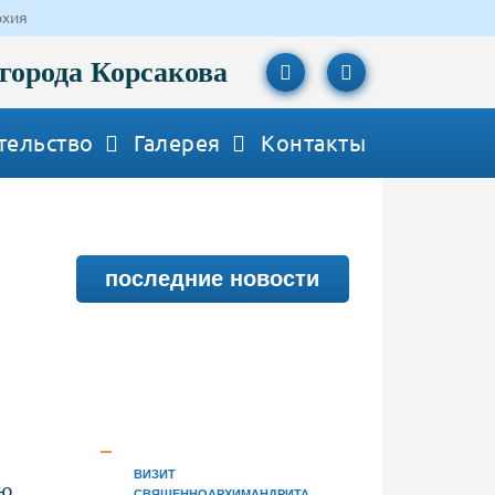
рхия
города Корсакова
тельство
Галерея
Контакты
последние новости
м
ВИЗИТ
ю,
СВЯЩЕННОАРХИМАНДРИТА